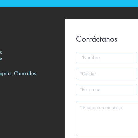
Contáctanos
e
e
mpiña, Chorrillos